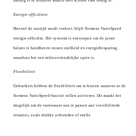
handig is in situaties waarin snel schone vaat nodig is.
Energie-efficiëntie
Hoewel de wastijd wordt verkort, blijft Siemens VarioSpeed
energie-efficiënt. Het systeem is ontworpen om de juiste
balans te handhaven tussen snelheid en energiebesparing,
waardoor het een milieuvriendelijke optie is.
Flexibiliteit
Gebruikers hebben de flexibiliteit om te kiezen wanneer ze de
Siemens VarioSpeed-functie willen activeren. Dit maakt het
mogelijk om de vaatwasser aan te passen aan verschillende
situaties, zoals drukke ochtenden of snelle
schoonmaakbeurten voor een diner.