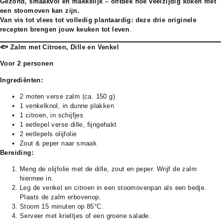
Gezond, smaakvol en makkelijk – ontdek hoe veelzijdig koken met
een stoomoven kan zijn.
Van vis tot vlees tot volledig plantaardig: deze drie originele
recepten brengen jouw keuken tot leven
.
🐟 Zalm met Citroen, Dille en Venkel
Voor 2 personen
Ingrediënten:
2 moten verse zalm (ca. 150 g)
1 venkelknol, in dunne plakken
1 citroen, in schijfjes
1 eetlepel verse dille, fijngehakt
2 eetlepels olijfolie
Zout & peper naar smaak
Bereiding:
Meng de olijfolie met de dille, zout en peper. Wrijf de zalm
hiermee in.
Leg de venkel en citroen in een stoomovenpan als een bedje.
Plaats de zalm erbovenop.
Stoom 15 minuten op 85°C.
Serveer met krieltjes of een groene salade.