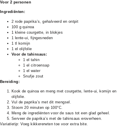
Voor 2 personen
Ingrediënten:
2 rode paprika’s, gehalveerd en ontpit
100 g quinoa
1 kleine courgette, in blokjes
1 lente-ui, fijngesneden
1 tl komijn
1 el olijfolie
Voor de tahinsaus:
1 el tahin
1 el citroensap
1 el water
Snufje zout
Bereiding:
Kook de quinoa en meng met courgette, lente-ui, komijn en
olijfolie.
Vul de paprika’s met dit mengsel.
Stoom 20 minuten op 100°C.
Meng de ingrediënten voor de saus tot een glad geheel.
Serveer de paprika’s met de tahinsaus eroverheen.
Variatietip:
Voeg kikkererwten toe voor extra bite.